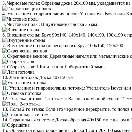
3. Черновые полы: Обрезная доска 20х100 мм, укладывается на
4. Утепление и гидроизоляция полов: Утеплитель Isover или K
5. Чистовые полы: Шпунтованная доска 35 мм
6. Внешние стены: Брус 90х140, 140х140, 140х190, 190х190 с
7. Внутренние стены (перегородки): Брус 100х150, 150х200
8. Скрепление венцов: Деревянные нагеля или металлические 
9. Сборка углов: Шип-паз или Лабиринтный замок
10. Лаги потолка: Доска 40х150 мм
11. Утепление и гидроизоляция потолка: Утеплитель Isover ил
12. Отделка потолка 1-го этажа: Вагонка камерной сушки 15 м
13. Полы 2-го этажа: Если это чердачное перекрытие, то полов 
14. Страпильная система: Доска обрезная 40х150 мм с шагом в 
15. Обрешетка и контробрешетка: Доска 1 сорт 20х100 мм, бру