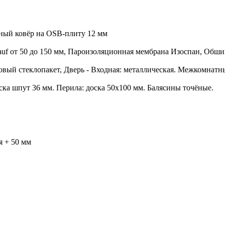
чный ковёр на OSB-плиту 12 мм
auf от 50 до 150 мм, Пароизоляционная мембрана Изоспан, Обши
овый стеклопакет, Дверь - Входная: металлическая. Межкомнатн
оска шпут 36 мм. Перила: доска 50х100 мм. Балясины точёные.
я + 50 мм