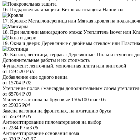
16. Подкровельная защита: Ветровлагозащита Наноизол
17. Кровля: Металлоцерепица или Мягкая кровля на подкладо
18. При наличии мансардного этажа: Утеплитель Isover или Kn
19. Окна и двери: Деревянные с двойным стеклом или Пластик
20. Балкон, лестница, терраса: Деревянные. Полы и ступени: д
Дополнительные работы и их стоимость
Фундамент: ленточный, монолитная плита или винтовой
от 159 520 Р
01
Добавление еще одного венца
от 15704 Р
02
Утепление полов / мансарды дополнительным слоем утеплител
от 65704 Р
03
Усиление лаг пола на брусовые 150х100 шаг 0.6
от 25035 Р
04
Замена вагонки на фронтонах, на имитацию бруса
от 55679 Р
05
Антисептирование пиломатериалов на выбор
от 2284 Р / м3
06
Антисептирование основания дома
от 320 Р / м2
07