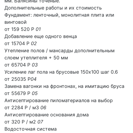
мм. Балясины точёные.
Дополнительные работы и их стоимость
Фундамент: ленточный, монолитная плита или
винтовой
от 159 520 Р
01
Добавление еще одного венца
от 15704 Р
02
Утепление полов / мансарды дополнительным
слоем утеплителя + 50 мм
от 65704 Р
03
Усиление лаг пола на брусовые 150х100 шаг 0.6
от 25035 Р
04
Замена вагонки на фронтонах, на имитацию бруса
от 55679 Р
05
Антисептирование пиломатериалов на выбор
от 2284 Р / м3
06
Антисептирование основания дома
от 320 Р / м2
07
Водосточная система