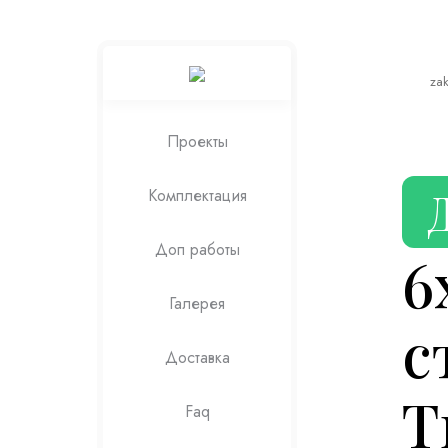
za
Проекты
Комплектация
Доп работы
6
Галерея
с
Доставка
Т
Faq