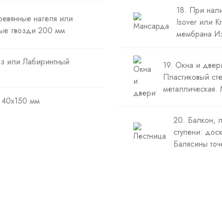
18. При нал
ревянные нагеля или
Isover или 
ые гвозди 200 мм
мембрана Из
аз или Лабиринтный
19. Окна и две
Пластиковый сте
металлическая.
а 40х150 мм
20. Балкон, 
ступени: дос
Балясины точ