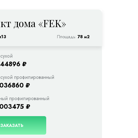
кт дома «FEK»
х13
Площадь:
78 м2
 сухой
744896 ₽
 сухой профилированный
1036860 ₽
ный профилированный
1003475 ₽
ЗАКАЗАТЬ