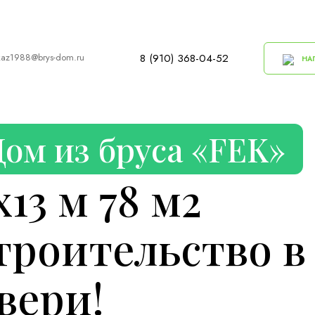
kaz1988@brys-dom.ru
8 (910) 368-04-52
НАП
Дом из бруса «FEK»
х13 м 78 м2
троительство в
вери!