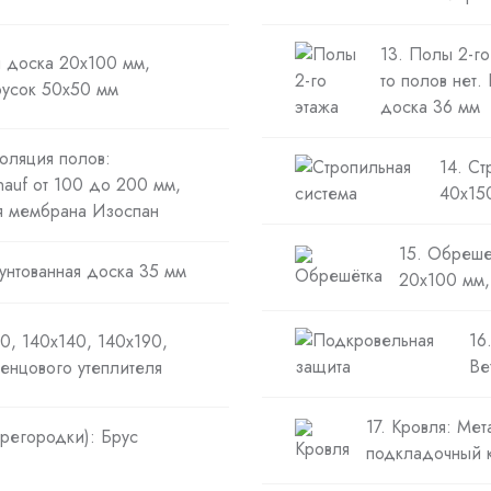
13. Полы 2-го
 доска 20х100 мм,
то полов нет.
русок 50х50 мм
доска 36 мм
оляция полов:
14. Ст
nauf от 100 до 200 мм,
40х150
я мембрана Изоспан
15. Обреше
унтованная доска 35 мм
20х100 мм,
16
0, 140х140, 140х190,
Ве
енцового утеплителя
17. Кровля: Ме
ерегородки): Брус
подкладочный к