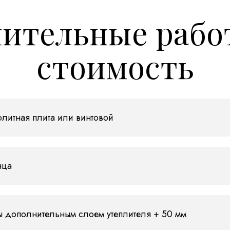
ительные рабо
стоимость
литная плита или винтовой
нца
ы дополнительным слоем утеплителя + 50 мм