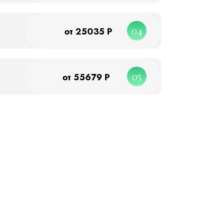
04
от 25035 Р
05
от 55679 Р