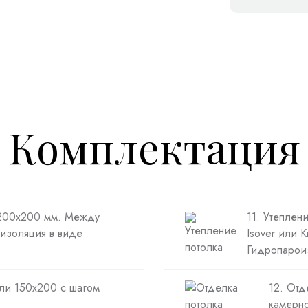
Комплектация
 200х200 мм. Между
11. Утеплен
изоляция в виде
Isover или 
Гидропарои
или 150х200 с шагом
12. Отд
камерно