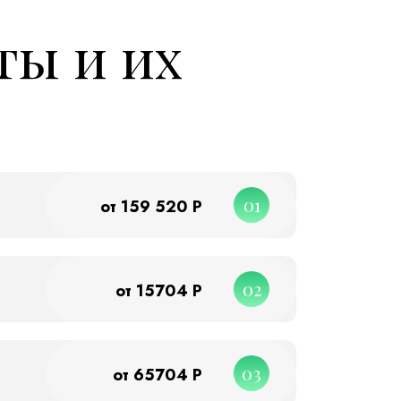
ты и их
01
от 159 520 Р
02
от 15704 Р
03
от 65704 Р